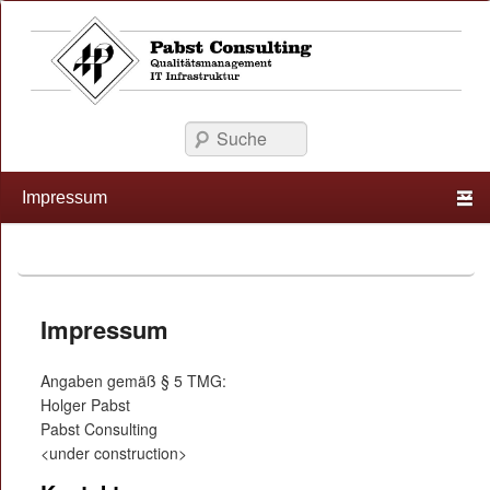
Suche
Primary menu
Skip to primary content
Skip to secondary content
Impressum
Angaben gemäß § 5 TMG:
Holger Pabst
Pabst Consulting
<under construction>